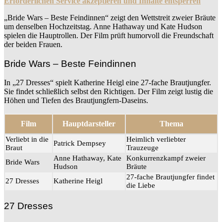
Erforderlichen Service akzeptieren und Inhalte entsperren
„Bride Wars – Beste Feindinnen“ zeigt den Wettstreit zweier Bräute
um denselben Hochzeitstag. Anne Hathaway und Kate Hudson
spielen die Hauptrollen. Der Film prüft humorvoll die Freundschaft
der beiden Frauen.
Bride Wars – Beste Feindinnen
In „27 Dresses“ spielt Katherine Heigl eine 27-fache Brautjungfer.
Sie findet schließlich selbst den Richtigen. Der Film zeigt lustig die
Höhen und Tiefen des Brautjungfern-Daseins.
Film
Hauptdarsteller
Thema
Verliebt in die
Heimlich verliebter
Patrick Dempsey
Braut
Trauzeuge
Anne Hathaway, Kate
Konkurrenzkampf zweier
Bride Wars
Hudson
Bräute
27-fache Brautjungfer findet
27 Dresses
Katherine Heigl
die Liebe
27 Dresses