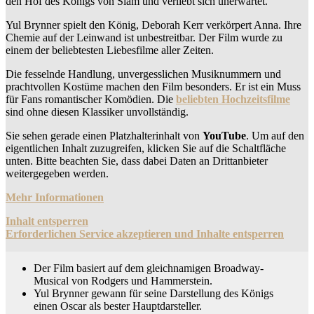
den Hof des Königs von Siam und verliebt sich unerwartet.
Yul Brynner spielt den König, Deborah Kerr verkörpert Anna. Ihre
Chemie auf der Leinwand ist unbestreitbar. Der Film wurde zu
einem der beliebtesten Liebesfilme aller Zeiten.
Die fesselnde Handlung, unvergesslichen Musiknummern und
prachtvollen Kostüme machen den Film besonders. Er ist ein Muss
für Fans romantischer Komödien. Die
beliebten Hochzeitsfilme
sind ohne diesen Klassiker unvollständig.
Sie sehen gerade einen Platzhalterinhalt von
YouTube
. Um auf den
eigentlichen Inhalt zuzugreifen, klicken Sie auf die Schaltfläche
unten. Bitte beachten Sie, dass dabei Daten an Drittanbieter
weitergegeben werden.
Mehr Informationen
Inhalt entsperren
Erforderlichen Service akzeptieren und Inhalte entsperren
Der Film basiert auf dem gleichnamigen Broadway-
Musical von Rodgers und Hammerstein.
Yul Brynner gewann für seine Darstellung des Königs
einen Oscar als bester Hauptdarsteller.