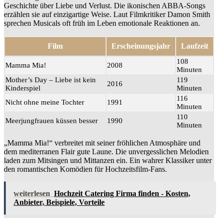
Geschichte über Liebe und Verlust. Die ikonischen ABBA-Songs
erzählen sie auf einzigartige Weise. Laut Filmkritiker Damon Smith
sprechen Musicals oft früh im Leben emotionale Reaktionen an.
Film
Erscheinungsjahr
Laufzeit
108
Mamma Mia!
2008
Minuten
Mother’s Day – Liebe ist kein
119
2016
Kinderspiel
Minuten
116
Nicht ohne meine Tochter
1991
Minuten
110
Meerjungfrauen küssen besser
1990
Minuten
„Mamma Mia!“ verbreitet mit seiner fröhlichen Atmosphäre und
dem mediterranen Flair gute Laune. Die unvergesslichen Melodien
laden zum Mitsingen und Mittanzen ein. Ein wahrer Klassiker unter
den romantischen Komödien für Hochzeitsfilm-Fans.
weiterlesen
Hochzeit Catering Firma finden - Kosten,
Anbieter, Beispiele, Vorteile