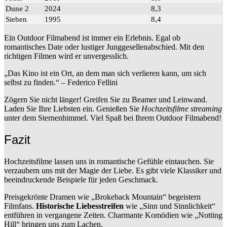
Dune 2
2024
8,3
Sieben
1995
8,4
Ein Outdoor Filmabend ist immer ein Erlebnis. Egal ob
romantisches Date oder lustiger Junggesellenabschied. Mit den
richtigen Filmen wird er unvergesslich.
„Das Kino ist ein Ort, an dem man sich verlieren kann, um sich
selbst zu finden.“ – Federico Fellini
Zögern Sie nicht länger! Greifen Sie zu Beamer und Leinwand.
Laden Sie Ihre Liebsten ein. Genießen Sie
Hochzeitsfilme streaming
unter dem Sternenhimmel. Viel Spaß bei Ihrem Outdoor Filmabend!
Fazit
Hochzeitsfilme lassen uns in romantische Gefühle eintauchen. Sie
verzaubern uns mit der Magie der Liebe. Es gibt viele Klassiker und
beeindruckende Beispiele für jeden Geschmack.
Preisgekrönte Dramen wie „Brokeback Mountain“ begeistern
Filmfans.
Historische Liebesstreifen
wie „Sinn und Sinnlichkeit“
entführen in vergangene Zeiten. Charmante Komödien wie „Notting
Hill“ bringen uns zum Lachen.