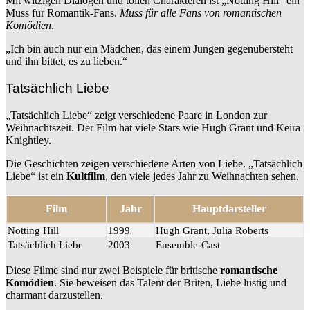
Mit witzigen Dialogen und tollen Charakteren ist „Notting Hill“ ein
Muss für Romantik-Fans.
Muss für alle Fans von romantischen
Komödien
.
„Ich bin auch nur ein Mädchen, das einem Jungen gegenübersteht
und ihn bittet, es zu lieben.“
Tatsächlich Liebe
„Tatsächlich Liebe“ zeigt verschiedene Paare in London zur
Weihnachtszeit. Der Film hat viele Stars wie Hugh Grant und Keira
Knightley.
Die Geschichten zeigen verschiedene Arten von Liebe. „Tatsächlich
Liebe“ ist ein
Kultfilm
, den viele jedes Jahr zu Weihnachten sehen.
Film
Jahr
Hauptdarsteller
Notting Hill
1999
Hugh Grant, Julia Roberts
Tatsächlich Liebe
2003
Ensemble-Cast
Diese Filme sind nur zwei Beispiele für britische
romantische
Komödien
. Sie beweisen das Talent der Briten, Liebe lustig und
charmant darzustellen.