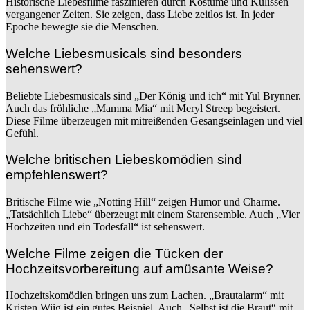
Historische Liebesfilme faszinieren durch Kostüme und Kulissen
vergangener Zeiten. Sie zeigen, dass Liebe zeitlos ist. In jeder
Epoche bewegte sie die Menschen.
Welche Liebesmusicals sind besonders
sehenswert?
Beliebte Liebesmusicals sind „Der König und ich“ mit Yul Brynner.
Auch das fröhliche „Mamma Mia“ mit Meryl Streep begeistert.
Diese Filme überzeugen mit mitreißenden Gesangseinlagen und viel
Gefühl.
Welche britischen Liebeskomödien sind
empfehlenswert?
Britische Filme wie „Notting Hill“ zeigen Humor und Charme.
„Tatsächlich Liebe“ überzeugt mit einem Starensemble. Auch „Vier
Hochzeiten und ein Todesfall“ ist sehenswert.
Welche Filme zeigen die Tücken der
Hochzeitsvorbereitung auf amüsante Weise?
Hochzeitskomödien bringen uns zum Lachen. „Brautalarm“ mit
Kristen Wiig ist ein gutes Beispiel. Auch „Selbst ist die Braut“ mit