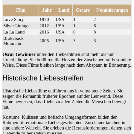
Film
Jahr
Land
Oscars
Nominierungen
Love Story
1970
USA
1
7
Silver Linings
2012
USA
1
6
La La Land
2016
USA
6
8
Brokeback
2005
USA
3
3
Mountain
Oscar-Gewinner
unter den Liebesfilmen sind mehr als nur
Unterhaltung. Sie berühren die Herzen der Zuschauer auf besondere
Weise. Diese Filme bleiben lange nach dem Abspann in Erinnerung.
Historische Liebesstreifen
Historische Liebesfilme entführen uns in vergangene Zeiten. Sie
zeigen die Romantik früherer Epochen auf der Leinwand. Diese
Filme beweisen, dass Liebe zu allen Zeiten die Menschen bewegt
hat.
Kostüme, Kulissen und höfische Umgangsformen bilden den
Rahmen für emotionale Liebesgeschichten. Zuschauer tauchen in
eine andere Welt ein. Sie erleben die Herausforderungen, denen sich
Liebende früher stellen mussten.