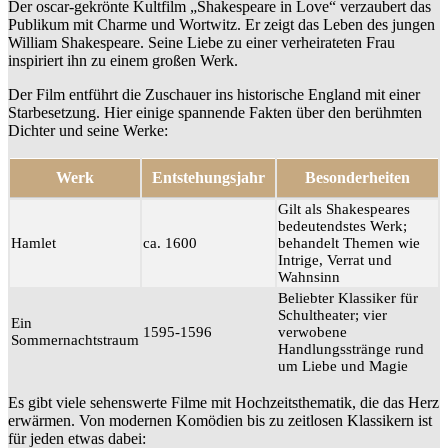
Der oscar-gekrönte Kultfilm „Shakespeare in Love“ verzaubert das
Publikum mit Charme und Wortwitz. Er zeigt das Leben des jungen
William Shakespeare. Seine Liebe zu einer verheirateten Frau
inspiriert ihn zu einem großen Werk.
Der Film entführt die Zuschauer ins historische England mit einer
Starbesetzung. Hier einige spannende Fakten über den berühmten
Dichter und seine Werke:
Werk
Entstehungsjahr
Besonderheiten
Gilt als Shakespeares
bedeutendstes Werk;
Hamlet
ca. 1600
behandelt Themen wie
Intrige, Verrat und
Wahnsinn
Beliebter Klassiker für
Schultheater; vier
Ein
1595-1596
verwobene
Sommernachtstraum
Handlungsstränge rund
um Liebe und Magie
Es gibt viele sehenswerte Filme mit Hochzeitsthematik, die das Herz
erwärmen. Von modernen Komödien bis zu zeitlosen Klassikern ist
für jeden etwas dabei: