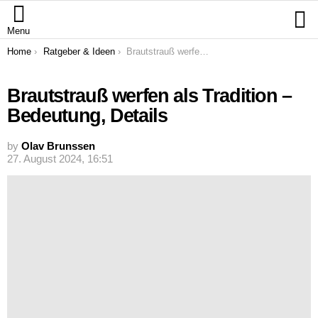
S
Menu
You are here:
Home
Ratgeber & Ideen
Brautstrauß werfen als Tradition – Bedeutung, Details
Brautstrauß werfen als Tradition –
Bedeutung, Details
by
Olav Brunssen
27. August 2024, 16:51