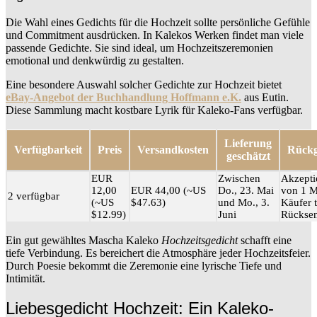
Die Wahl eines Gedichts für die Hochzeit sollte persönliche Gefühle
und Commitment ausdrücken. In Kalekos Werken findet man viele
passende Gedichte. Sie sind ideal, um Hochzeitszeremonien
emotional und denkwürdig zu gestalten.
Eine besondere Auswahl solcher Gedichte zur Hochzeit bietet
eBay-Angebot der Buchhandlung Hoffmann e.K.
aus Eutin.
Diese Sammlung macht kostbare Lyrik für Kaleko-Fans verfügbar.
Lieferung
Verfügbarkeit
Preis
Versandkosten
Rückg
geschätzt
EUR
Zwischen
Akzepti
12,00
EUR 44,00 (~US
Do., 23. Mai
von 1 M
2 verfügbar
(~US
$47.63)
und Mo., 3.
Käufer t
$12.99)
Juni
Rückse
Ein gut gewähltes Mascha Kaleko
Hochzeitsgedicht
schafft eine
tiefe Verbindung. Es bereichert die Atmosphäre jeder Hochzeitsfeier.
Durch Poesie bekommt die Zeremonie eine lyrische Tiefe und
Intimität.
Liebesgedicht Hochzeit: Ein Kaleko-