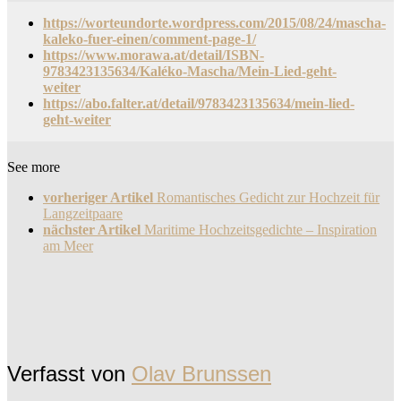
https://worteundorte.wordpress.com/2015/08/24/mascha-
kaleko-fuer-einen/comment-page-1/
https://www.morawa.at/detail/ISBN-
9783423135634/Kaléko-Mascha/Mein-Lied-geht-
weiter
https://abo.falter.at/detail/9783423135634/mein-lied-
geht-weiter
See more
vorheriger Artikel
Romantisches Gedicht zur Hochzeit für
Langzeitpaare
nächster Artikel
Maritime Hochzeitsgedichte – Inspiration
am Meer
Verfasst von
Olav Brunssen